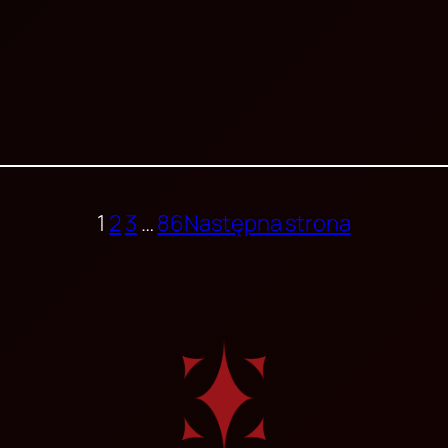
1
2
3
…
86
Następna strona