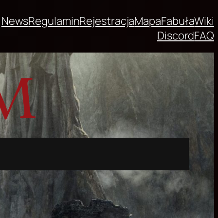
News
Regulamin
Rejestracja
Mapa
Fabuła
Wiki
Discord
FAQ