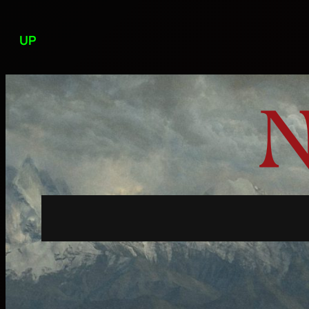
Przejdź
do
UP
treści