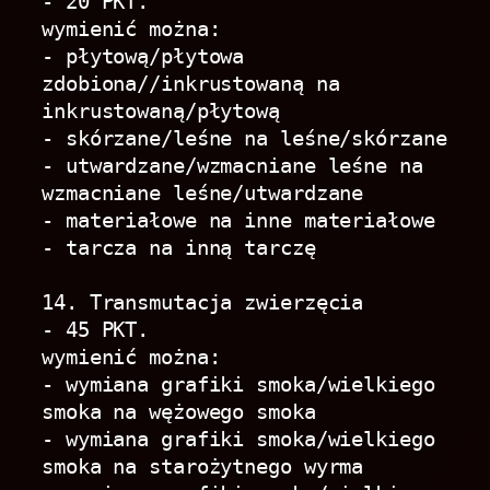
- 20 PKT. 
wymienić można:
- płytową/płytowa 
zdobiona//inkrustowaną na 
inkrustowaną/płytową
- skórzane/leśne na leśne/skórzane
- utwardzane/wzmacniane leśne na 
wzmacniane leśne/utwardzane
- materiałowe na inne materiałowe
- tarcza na inną tarczę
14. Transmutacja zwierzęcia
- 45 PKT.
wymienić można:
- wymiana grafiki smoka/wielkiego 
smoka na wężowego smoka
- wymiana grafiki smoka/wielkiego 
smoka na starożytnego wyrma