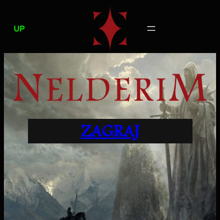
Przejdź
do
UP
treści
ZAGRAJ