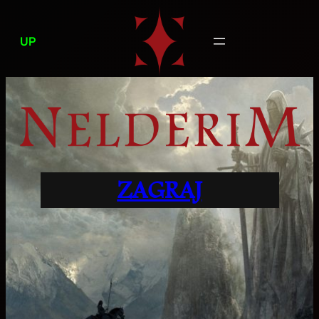
Przejdź
do
UP
treści
ZAGRAJ