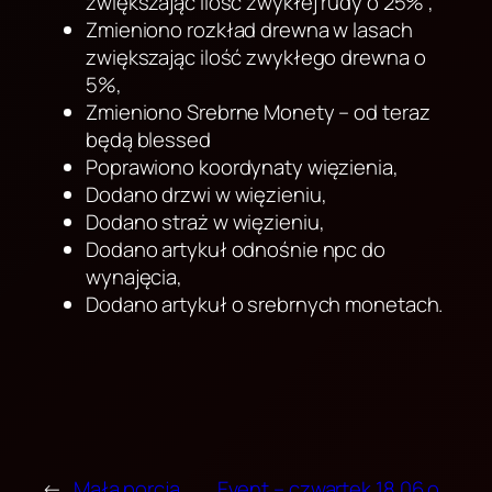
zwiększając ilość zwykłej rudy o 25% ,
Zmieniono rozkład drewna w lasach
zwiększając ilość zwykłego drewna o
5%,
Zmieniono Srebrne Monety – od teraz
będą blessed
Poprawiono koordynaty więzienia,
Dodano drzwi w więzieniu,
Dodano straż w więzieniu,
Dodano artykuł odnośnie npc do
wynajęcia,
Dodano artykuł o srebrnych monetach.
←
Mała porcja
Event – czwartek 18.06 o