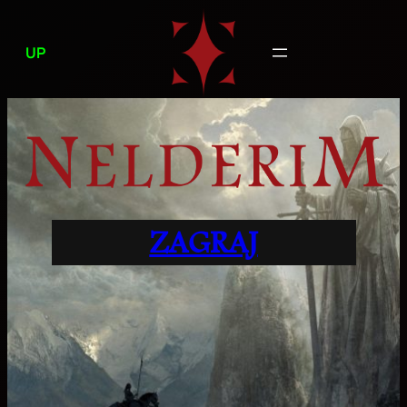
Przejdź
do
UP
treści
ZAGRAJ