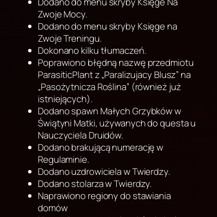
Dodano do menu skryby Księge Na
Zwoje Mocy.
Dodano do menu skryby Księge na
Zwoje Treningu.
Dokonano kilku tłumaczeń.
Poprawiono błędną nazwę przedmiotu
ParasiticPlant z „Paralizujacy Blusz” na
„Pasożytnicza Roślina” (również już
istniejących).
Dodano spawn Małych Grzybków w
Świątyni Matki, używanych do questa u
Nauczyciela Druidów.
Dodano brakującą numerację w
Regulaminie.
Dodano uzdrowiciela w Twierdzy.
Dodano stolarza w Twierdzy.
Naprawiono regiony do stawiania
domów