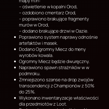
mapy m.in:
– oświetlenie w kopalni Orod,
– ozdobiono cmentarz Orod,
– poprawiono brakujące fragmenty
murów w Orod,
– dodano brakujące drzwi w Oazie.
Poprawiono system naprawy odnośnie
artefaktów i masek.
Dodano Ogromny Miecz do meny
wyrobów kowala.
Ogromny Miecz będzie dwuręczny.
Naprawiono spawn strażników w w
podmroku.
Zmniejszono szanse na drop zwojów
transcendencji z Championów z 50%
do 25%.
Wykonano inwentaryzacje właściwości
dla przedmiotów z Loot.