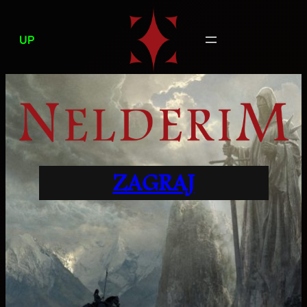
Przejdź
do
UP
treści
ZAGRAJ