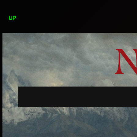
Przejdź
do
UP
treści