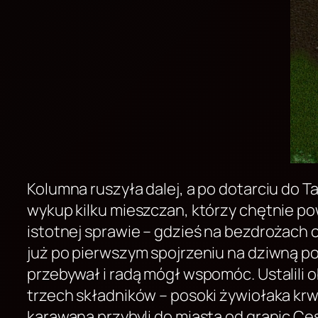
Kolumna ruszyła dalej, a po dotarciu do 
wykup kilku mieszczan, którzy chętnie pow
istotnej sprawie – gdzieś na bezdrożach 
już po pierwszym spojrzeniu na dziwną pos
przebywał i radą mógł wspomóc. Ustalili 
trzech składników – posoki żywiołaka krw
karawaną przybyli do miasta od granic C