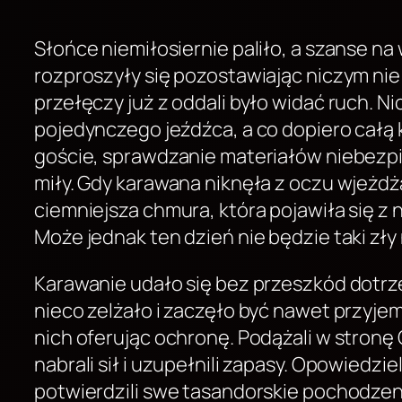
Słońce niemiłosiernie paliło, a szanse na
rozproszyły się pozostawiając niczym ni
przełęczy już z oddali było widać ruch. 
pojedynczego jeźdźca, a co dopiero całą k
goście, sprawdzanie materiałów niebezpi
miły. Gdy karawana niknęła z oczu wjeżd
ciemniejsza chmura, która pojawiła się z n
Może jednak ten dzień nie będzie taki zły 
Karawanie udało się bez przeszkód dotrzeć
nieco zelżało i zaczęło być nawet przyje
nich oferując ochronę. Podążali w stronę
nabrali sił i uzupełnili zapasy. Opowied
potwierdzili swe tasandorskie pochodzen