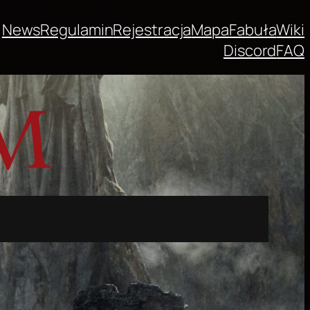
News
Regulamin
Rejestracja
Mapa
Fabuła
Wiki
Discord
FAQ