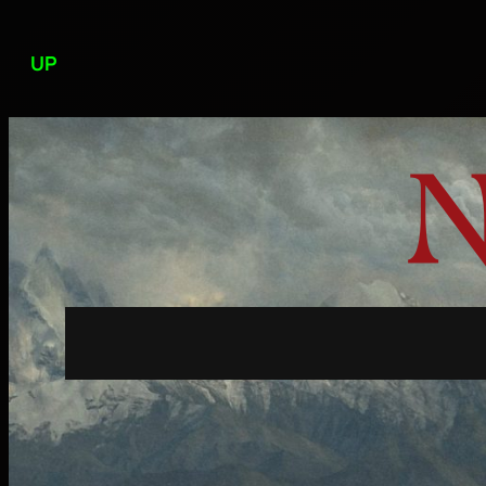
Przejdź
do
UP
treści