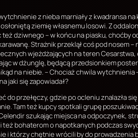
 wytchnienie z nieba marniały z kwadransa na 
e osłoniętą ziemię własnemu losowi. Z odda
Nic też dziwnego – w końcu na piasku, choćby 
arawanę. Strażnik przeklął coś pod nosem – ni
ecznych wjeżdżających na teren Cesarstwa, c
żając w dżunglę, będącą przedsionkiem poster
ikąd na niebie. – Chociaż chwila wytchnienia –
na jaki się zapowiadał?
 do przełęczy, gdzie po ocleniu znalazła się 
mnie. Tam też kupcy spotkali grupę poszukiwac
 Celendir szukając miejsca na odpoczynek, st
zieli też bohaterom o napotkanych podczas s
ie i którzy chętnie wrócili by do prowadzeni