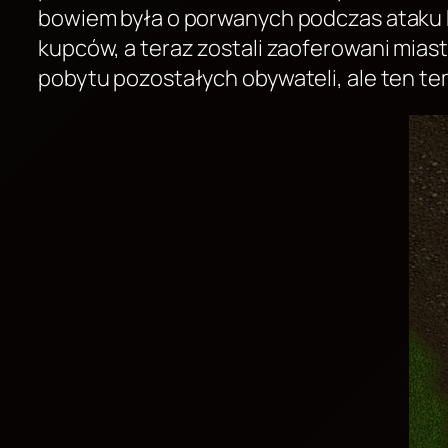
bowiem była o porwanych podczas ataku M
kupców, a teraz zostali zaoferowani mias
pobytu pozostałych obywateli, ale ten te