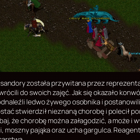
Tasandory została przywitana przez reprezenta
rócili do swoich zajęć. Jak się okazało konwó
odnaleźli ledwo żywego osobnika i postanowil
tać stwierdził nieznaną chorobę i polecił por
obaj, że chorobę można załagodzić, a może i 
i, moszny pająka oraz ucha gargulca. Reagent
esarstwa…