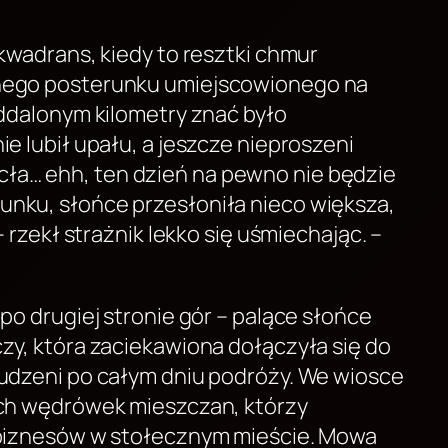
kwadrans, kiedy to resztki chmur
lonego posterunku umiejscowionego na
oddalonym kilometry znać było
e lubił upału, a jeszcze nieproszeni
ła… ehh, ten dzień na pewno nie będzie
unku, słońce przesłoniła nieco większa,
 rzekł strażnik lekko się uśmiechając. –
po drugiej stronie gór – palące słońce
zy, która zaciekawiona dołączyła się do
rudzeni po całym dniu podróży. We wiosce
wych wędrówek mieszczan, którzy
a biznesów w stołecznym mieście. Mowa