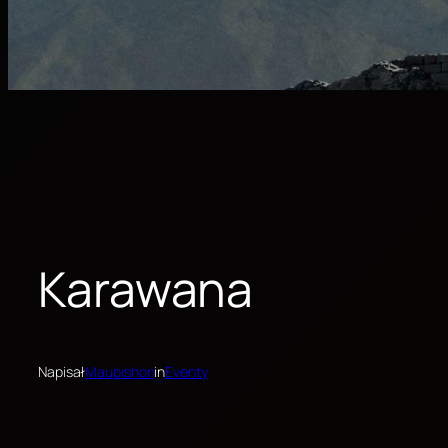
Karawana
Napisał
Maupishon
in
Eventy