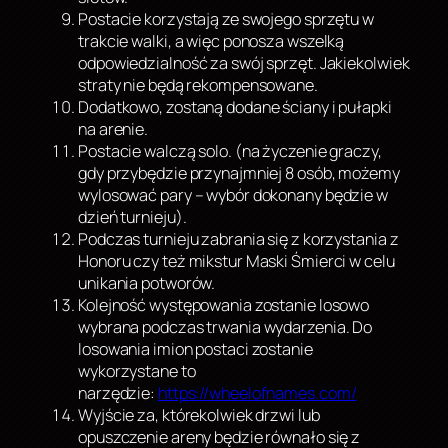
Postacie korzystają ze swojego sprzętu w
trakcie walki, a więc ponosza wszelką
odpowiedzialność za swój sprzęt. Jakiekolwiek
straty nie będą rekompensowane.
Dodatkowo, zostaną dodane ściany i pułapki
na arenie.
Postacie walczą solo. (na życzenie graczy,
gdy przybędzie przynajmniej 8 osób, możemy
wylosować pary – wybór dokonany będzie w
dzień turnieju).
Podczas turnieju zabrania się z korzystania z
Honoru czy też mikstur Maski Śmierci w celu
unikania potworów.
Kolejność występowania zostanie losowo
wybrana podczas trwania wydarzenia. Do
losowania imion postaci zostanie
wykorzystane to
narzędzie:
https://wheelofnames.com/
Wyjście za, którekolwiek drzwi lub
opuszczenie areny będzie równało się z