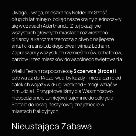
Uwaga, uwaga, mieszkańcy Nelderim! Sześć
długich lat minęło, odkąd nasze krainy zjednoczyły
się w czasach Aderthandu. Z tej okazji we
wszystkich głównych miastach rozwieszono
girlandy, a karczmarze toczą z piwnic najlepsze
antałki krasnoludzkiego piwa i wina z Lotharn.
Zapraszamy wszystkich rzemieślników, bohaterów,
bardów i rzezimieszków do wspólnego świętowania!
Wielki Festyn rozpocznie się
3 czerwca (środa)
i
potrwa aż do 14 czerwca, by każdy – niezależnie od
dalekich wojaży w długi weekend – mógł wziąć w
nim udział. Przygotowaliśmy dla Was mnóstwo
niespodzianek, turniejów i tajemnic do odkrycia!
Portale do lokacji festynowej znajdziecie w
miastach frakcyjnych.
Nieustająca Zabawa