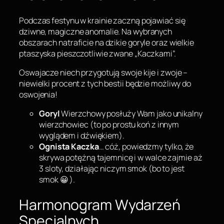
Podczas festynu w krainie zaczną pojawiać się
dziwne, magiczne anomalie. Na wybranych
obszarach natraficie na dzikie goryle oraz wielkie
ptaszyska pieszczotliwie zwane „Kaczkami”.
Oswajacze niech przygotują swoje kije i zwoje –
niewielki procent z tych bestii będzie możliwy do
oswojenia!
Goryl
Wierzchowy posłuży Wam jako unikalny
wierzchowiec (to po prostu koń z innym
wyglądem i dźwiękiem).
Ognista Kaczka
… cóż, powiedzmy tylko, że
skrywa potężną tajemnicę i w walce zajmie aż
3 sloty, działając niczym smok (bo to jest
smok 😀 ).
Harmonogram Wydarzeń
Specjalnych