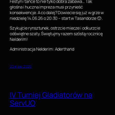
Festyn i tańce to nie tylko dobra zabawa… Tak
głośna i huczna impreza musi przynieść
konsekwencje. A co dalej? Dowiecie się już w grze w
niedzielę 14.06.26 o 20:30 – start w Tasandorze 🙂 .
Szykujcie rynsztunek, ostrzcie miecze i odkurzcie
odświętne szaty. Świętujmy razem szóstą rocznicę
Nelderim!
Administracja Nelderim: Aderthand
20 maja 2026
IV Turniej Gladiatorów na
ServUO