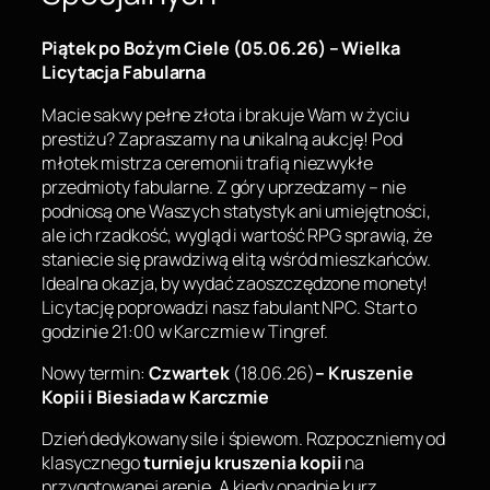
Piątek po Bożym Ciele (05.06.26) – Wielka
Licytacja Fabularna
Macie sakwy pełne złota i brakuje Wam w życiu
prestiżu? Zapraszamy na unikalną aukcję! Pod
młotek mistrza ceremonii trafią niezwykłe
przedmioty fabularne. Z góry uprzedzamy – nie
podniosą one Waszych statystyk ani umiejętności,
ale ich rzadkość, wygląd i wartość RPG sprawią, że
staniecie się prawdziwą elitą wśród mieszkańców.
Idealna okazja, by wydać zaoszczędzone monety!
Licytację poprowadzi nasz fabulant NPC. Start o
godzinie 21:00 w Karczmie w Tingref.
Nowy termin:
Czwartek
(18.06.26)
– Kruszenie
Kopii i Biesiada w Karczmie
Dzień dedykowany sile i śpiewom. Rozpoczniemy od
klasycznego
turnieju kruszenia kopii
na
przygotowanej arenie. A kiedy opadnie kurz,