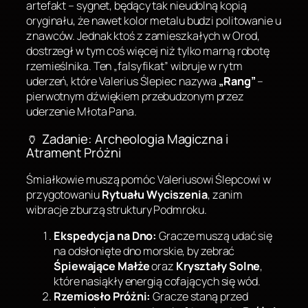
artefakt – sygnet, będący tak nieudolną kopią
oryginału, że nawet kolor metalu budzi politowanie u
znawców. Jednak ktoś z zamieszkałych w Orod,
dostrzegł w tym coś więcej niż tylko marną robotę
rzemieślnika. Ten „falsyfikat” wibruje w rytm
uderzeń, które Valerius Ślepiec nazywa
„Rang”
–
pierwotnym dźwiękiem przebudzonym przez
uderzenie Młota Pana.
🏺 Zadanie: Archeologia Magiczna i
Atrament Próżni
Śmiałkowie muszą pomóc Valeriusowi Ślepcowi w
przygotowaniu
Rytuału Wyciszenia
, zanim
wibracje zburzą struktury Podmroku.
Ekspedycja na Dno:
Gracze muszą udać się
na odsłonięte dno morskie, by zebrać
Śpiewające Małże
oraz
Kryształy Solne
,
które nasiąkły energią cofających się wód.
Rzemiosło Próżni:
Gracze staną przed