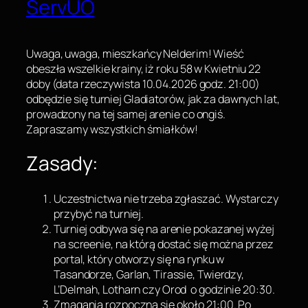
ServUO
Uwaga, uwaga, mieszkańcy Nelderim! Wieść
obeszła wszelkie krainy, iż roku 58 w Kwietniu 22
doby (data rzeczywista 10.04.2026 godz. 21:00)
odbędzie się turniej Gladiatorów, jak za dawnych lat,
prowadzony na tej samej arenie co ongiś.
Zapraszamy wszystkich śmiałków!
Zasady:
Uczestnictwa nie trzeba zgłaszać. Wystarczy
przybyć na turniej.
Turniej odbywa się na arenie pokazanej wyżej
na screenie, na którą dostać się można przez
portal, który otworzy się na rynku w
Tasandorze, Garlan, Tirassie, Twierdzy,
L’Delmah, Lotharn czy Orod o godzinie 20:30.
Zmagania rozpoczną się około 21:00. Po