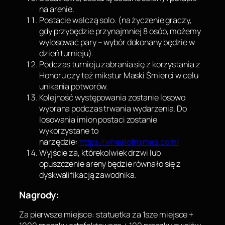
na arenie.
Postacie walczą solo. (na życzenie graczy,
gdy przybędzie przynajmniej 8 osób, możemy
wylosować pary – wybór dokonany będzie w
dzień turnieju).
Podczas turnieju zabrania się z korzystania z
Honoru czy też mikstur Maski Śmierci w celu
unikania potworów.
Kolejność występowania zostanie losowo
wybrana podczas trwania wydarzenia. Do
losowania imion postaci zostanie
wykorzystane to
narzędzie:
https://wheelofnames.com/
Wyjście za, którekolwiek drzwi lub
opuszczenie areny będzie równało się z
dyskwalifikacją zawodnika.
Nagrody:
Za pierwsze miejsce: statuetka za 1sze miejsce +