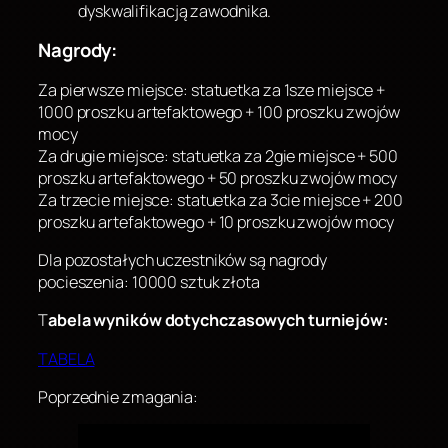
dyskwalifikacją zawodnika.
Nagrody:
Za pierwsze miejsce: statuetka za 1sze miejsce +
1000 proszku artefaktowego + 100 proszku zwojów
mocy
Za drugie miejsce: statuetka za 2gie miejsce + 500
proszku artefaktowego + 50 proszku zwojów mocy
Za trzecie miejsce: statuetka za 3cie miejsce + 200
proszku artefaktowego + 10 proszku zwojów mocy
Dla pozostałych uczestników są nagrody
pocieszenia: 10000 sztuk złota
T
abela wyników dotychczasowych turniejów:
TABELA
Poprzednie zmagania: