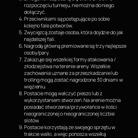
rozpoczęciu turnieju, nie można do niego
dołączyć.
Przeciwnikami są postępujące po sobie
kolejno fale potworów.
Zwycięzcą zostaje osoba, która dojdzie do jak
najdalszej fali.
Nagrodą główną premiowane są trzy najlepsze
osoby/pary.
Zakazuje się wszelkiej formy atakowania /
złodziejstwa na terenie areny. Wszelkie
zachowania uznane za przeszkadzanie lub
trolling mogą zostać nagrodzone 30 dniami w
więzieniu.
Postacie mogą walczyć pieszo lub z
wykorzystaniem stworzeń. Na arenie można
posiadać stworzenia/przywołańce w ilości
nieograniczonej o nieograniczonej liczbie
slotów.
Postacie korzystają ze swojego sprzętu w
trakcie walki, a więc ponosza wszelką