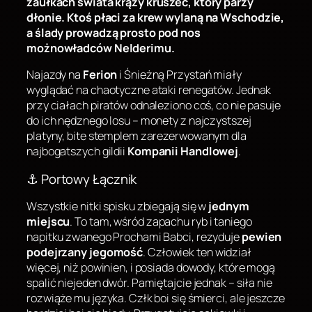
zaułkach świata krąży kruszec, który parzy
dłonie. Ktoś płaci za krew wylaną na Wschodzie,
a ślady prowadzą prosto pod nos
możnowładców Nelderimu.
Najazdy na
Ferion
i Śnieżną Przystań miały
wyglądać na chaotyczne ataki renegatów. Jednak
przy ciałach piratów odnaleziono coś, co nie pasuje
do ich nędznego losu – monety z najczystszej
platyny, bite stemplem zarezerwowanym dla
najbogatszych gildii
Kompanii Handlowej
.
⚓ Portowy Łącznik
Wszystkie nitki spisku zbiegają się w
jednym
miejscu
. To tam, wśród zapachu ryb i taniego
napitku zwanego Prochami Babci, rezyduje
pewien
podejrzany jegomość
. Człowiek ten widział
więcej, niż powinien, i posiada dowody, które mogą
spalić niejeden dwór. Pamiętajcie jednak – siła nie
rozwiąże mu języka. Człk boi się śmierci, ale jeszcze