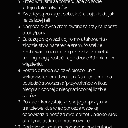
Przeciwnikami są postępujące po sobie
kolejno fale potworów.
Zwycięzcą zostaje osoba, która dojdzie do jak
najdalszej fali.
Nagrodą główną premiowane są trzy najlepsze
osoby/pary.
Zakazuje się wszelkiej formy atakowania /
złodziejstwa na terenie areny. Wszelkie
zachowania uznane za przeszkadzanie lub
trolling mogą zostać nagrodzone 30 dniami w
więzieniu.
Postacie mogą walczyć pieszo lub z
wykorzystaniem stworzeń. Na arenie można
posiadać stworzenia/przywołańce w ilości
nieograniczonej o nieograniczonej liczbie
slotów.
Postacie korzystają ze swojego sprzętu w
trakcie walki, a więc ponosza wszelką
odpowiedzialność za swój sprzęt. Jakiekolwiek
straty nie będą rekompensowane.
Dodatkowo, zostaną dodane ściany i pułapki