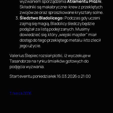
wyzwaniem sporządzenia
Atramentu Próżni
.
Składniki są makabryczne: krew z przeklętych
zwojów ze oraz sproszkowane kryształy solne.
Śledztwo Bladolicego:
Podczas gdy uczeni
zajmą się magią, Bladolicy śledczy będzie
podążał za listą podejrzanych. Musimy
dowiedzieć się, który „wiejski majster” miał
dostęp do tego przeklętego metalu i kto zlecił
jego użycie.
Valerius Ślepiec rozsiał plotki, iż wyczekuje w
Tasandorze na rynku śmiałków gotowych do
podjęcia wyzwania.
Start eventu poniedziałek 16.03.2026 o 21:00
7 marca 2026