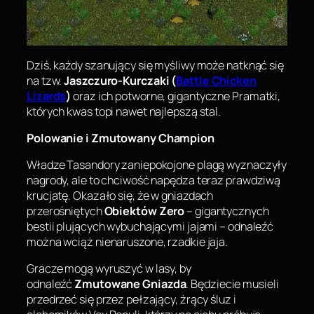
Dziś, każdy szanujący się myśliwy może natknąć się
na tzw.
Jaszczuro-Kurczaki (
Battle Chicken
Lizards
)
oraz ich potworne, gigantyczne Pramatki,
których kwas topi nawet najlepszą stal.
Polowanie i Zmutowany Champion
Władze Tasandory zaniepokojone plagą wyznaczyły
nagrody, ale to chciwość napędza teraz prawdziwą
krucjatę. Okazało się, że w gniazdach
przerośniętych
Obiektów Zero
– gigantycznych
bestii plujących wybuchającymi jajami – odnaleźć
można wciąż nienaruszone, rzadkie jaja.
Gracze mogą wyruszyć w lasy, by
odnaleźć
Zmutowane Gniazda
. Będziecie musieli
przedrzeć się przez pełzający, żrący śluz i