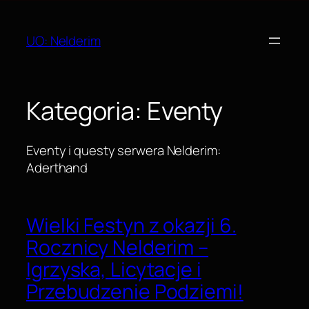
Przejdź
do
UO: Nelderim
treści
Kategoria:
Eventy
Eventy i questy serwera Nelderim:
Aderthand
Wielki Festyn z okazji 6.
Rocznicy Nelderim –
Igrzyska, Licytacje i
Przebudzenie Podziemi!