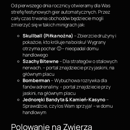
Od pierwszego dnia rocznicy otwieramy dla Was
strefę festynowych gier automatycznych. Przez
cały czas trwania obchodów będziecie mogli
zmierzyć się w takich minigrach jak:
Skullball (Piłka nożna)
– Zbierzcie drużyny i
pokażcie, kto króluje na boisku! Wygrany
otrzyma pochar 🙂 – nieopadal domu
handlowego
Szachy Bitewne
– Dla strategów o stalowych
nerwach. – portal znajdziecie przy jaskini, na
głównym placu
Bomberman
– Wybuchowa rozrywka dla
fanów adrenaliny. – portal znajdziecie przy
jaskini, na głównym placu
Jednoręki Bandyta & Kamień-Kasyno
–
Sprawdźcie, czy los Wam sprzyja! – w domu
handlowym
Polowanie na Zwierza