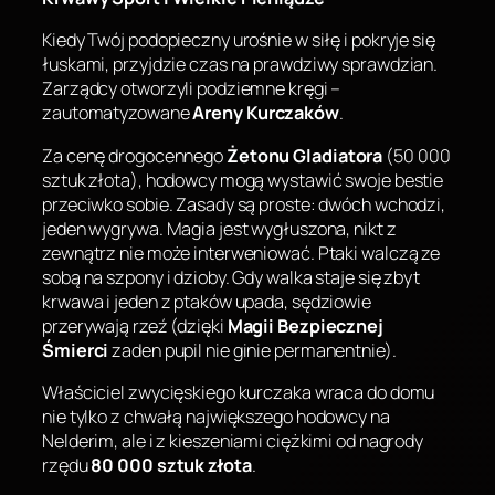
Kiedy Twój podopieczny urośnie w siłę i pokryje się
łuskami, przyjdzie czas na prawdziwy sprawdzian.
Zarządcy otworzyli podziemne kręgi –
zautomatyzowane
Areny Kurczaków
.
Za cenę drogocennego
Żetonu Gladiatora
(50 000
sztuk złota), hodowcy mogą wystawić swoje bestie
przeciwko sobie. Zasady są proste: dwóch wchodzi,
jeden wygrywa. Magia jest wygłuszona, nikt z
zewnątrz nie może interweniować. Ptaki walczą ze
sobą na szpony i dzioby. Gdy walka staje się zbyt
krwawa i jeden z ptaków upada, sędziowie
przerywają rzeź (dzięki
Magii Bezpiecznej
Śmierci
zaden pupil nie ginie permanentnie).
Właściciel zwycięskiego kurczaka wraca do domu
nie tylko z chwałą największego hodowcy na
Nelderim, ale i z kieszeniami ciężkimi od nagrody
rzędu
80 000 sztuk złota
.