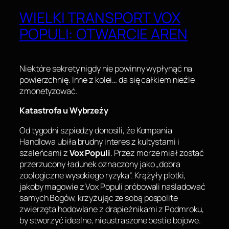
WIELKI TRANSPORT VOX
POPULI: OTWARCIE AREN
Niektóre sekrety nigdy nie powinny wypłynąć na
powierzchnię. Inne z kolei… da się całkiem nieźle
zmonetyzować.
Katastrofa u Wybrzeży
Od tygodni szpiedzy donosili, że Kompania
Handlowa ubiła brudny interes z kultystami i
szaleńcami z
Vox Populi
. Przez morze miał zostać
przerzucony ładunek oznaczony jako „dobra
zoologiczne wysokiego ryzyka”. Krążyły plotki,
jakoby magowie z Vox Populi próbowali naśladować
samych Bogów, krzyżując ze sobą pospolite
zwierzęta hodowlane z drapieżnikami z Podmroku,
by stworzyć idealne, nieustraszone bestie bojowe.