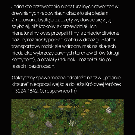
Jednakże przewożenie nienaturalnych stworzeń w
drewnianych ładowniach okazało się błędem.
Zmutowane bydlęta zaczęły wykluwać się z jaj
szybciej, niż ktokolwiek przewidział. Ich
nienaturalny kwas przepalił liny, a zniecierpliwione
pazury rozniosły pokład statku w drzazgi. Statek
transportowy rozbił się w drobny mak na skałach
niedaleko wybrzeży dawnych terenów Elfów (drugi
kontynent), a ocalały ładunek… rozpełzł się po
lasach i bezdrożach.
(faktyczny spawn można odnaleźć na tzw. „polanie
kitsune” nieopodal wejścia do leża Królowej Wróżek
– 3224, 1842, 0; respawn co 1h)