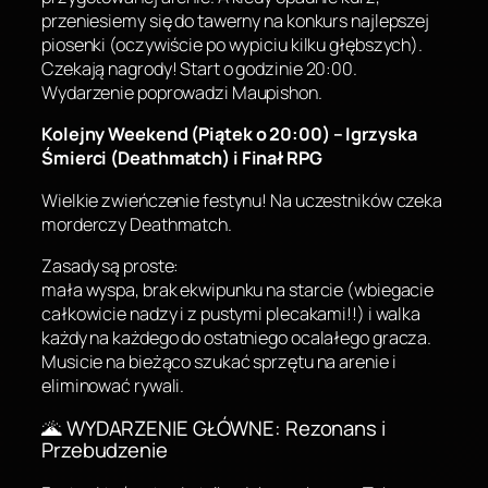
przeniesiemy się do tawerny na konkurs najlepszej
piosenki (oczywiście po wypiciu kilku głębszych).
Czekają nagrody! Start o godzinie 20:00.
Wydarzenie poprowadzi Maupishon.
Kolejny Weekend (Piątek o 20:00) – Igrzyska
Śmierci (Deathmatch) i Finał RPG
Wielkie zwieńczenie festynu! Na uczestników czeka
morderczy
Deathmatch
.
Zasady są proste:
mała wyspa, brak ekwipunku na starcie (wbiegacie
całkowicie nadzy i z pustymi plecakami!!) i walka
każdy na każdego do ostatniego ocalałego gracza.
Musicie na bieżąco szukać sprzętu na arenie i
eliminować rywali.
🌋 WYDARZENIE GŁÓWNE: Rezonans i
Przebudzenie