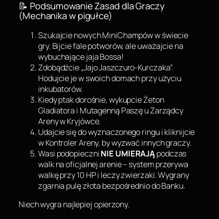
📝 Podsumowanie Zasad dla Graczy
(Mechanika w pigułce)
Szukajcie nowych MiniChampów w świecie
gry. Bijcie fale potworów, ale uważajcie na
wybuchające jaja Bossa!
Zdobądźcie „Jajo Jaszczuro-Kurczaka”.
Hodujcie je w swoich domach przy użyciu
inkubatorów.
Kiedy ptak dorośnie, wykupcie Żeton
Gladiatora i Mutagenną Paszę u Zarządcy
Areny w Kryjówce.
Udajcie się do wyznaczonego ringu i kliknijcie
w Kontroler Areny, by wyzwać innych graczy.
Wasi podopieczni
NIE UMIERAJĄ
podczas
walk na oficjalnej arenie – system przerywa
walkę przy 10 HP i leczy zwierzaki. Wygrany
zgarnia pulę złota bezpośrednio do Banku.
Niech wygra najlepiej opierzony.