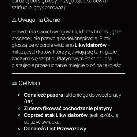
bardziej boi się biedy. Przygotujcie sakiewki i
szlifujcie język perswazji.
⚠️ Uwaga na Cienie
Prawda ma swoich wrogów. Ci, którzy finansują ten
proceder, nie pozwolą na dekonspirację. Plotki
głoszą, że w porcie widziano
Likwidatorów
–
milczących katów, którzy zjawiają się tam, gdzie
zaczyna się szept o „Platynowym Pakcie”. Jeśli
planujecie przesłuchanie, miejcie dłoń na rękojeści.
📜 Cel Misji:
Odnaleźć pasera
i skłonić go do współpracy
(RP).
Zidentyfikować pochodzenie platyny
Odprzeć atak Likwidatorów
, jeśli spróbują
uciszyć świadka.
Odnaleźć List Przewozowy.