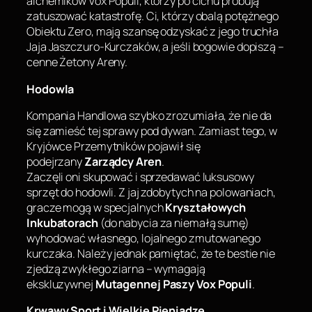
alchemików Vox Populi, którzy po cichu próbują
zatuszować katastrofę. Ci, którzy obalą potężnego
Obiektu Zero, mają szansę odzyskać z jego truchła
Jaja Jaszczuro-Kurczaków, a jeśli bogowie dopiszą –
cenne Żetony Areny.
Hodowla
Kompania Handlowa szybko zrozumiała, że nie da
się zamieść tej sprawy pod dywan. Zamiast tego, w
Kryjówce Przemytników pojawił się
podejrzany
Zarządcy Aren
.
Zaczęli oni skupować i sprzedawać luksusowy
sprzęt do hodowli. Z jaj zdobytych na polowaniach,
gracze mogą w specjalnych
Kryształowych
Inkubatorach
(do nabycia za niemałą sumę)
wyhodować własnego, lojalnego zmutowanego
kurczaka. Należy jednak pamiętać, że te bestie nie
zjedzą zwykłego ziarna – wymagają
ekskluzywnej
Mutagennej Paszy Vox Populi
.
Krwawy Sport i Wielkie Pieniądze