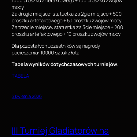
1000 proszku artefaktowego + 100 proszku zwojów
mocy
Za drugie miejsce: statuetka za 2gie miejsce + 500
proszku artefaktowego + 50 proszku zwojów mocy
Za trzecie miejsce: statuetka za 3cie miejsce + 200
proszku artefaktowego + 10 proszku zwojów mocy
Dla pozostałych uczestników są nagrody
pocieszenia: 10000 sztuk złota
T
abela wyników dotychczasowych turniejów:
TABELA
3 kwietnia 2026
III Turniej Gladiatorów na