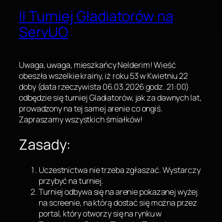
II Turniej Gladiatorów na
ServUO
Uwaga, uwaga, mieszkańcy Nelderim! Wieść
obeszła wszelkie krainy, iż roku 53 w Kwietniu 22
doby (data rzeczywista 06.03.2026 godz. 21:00)
odbędzie się turniej Gladiatorów, jak za dawnych lat,
prowadzony na tej samej arenie co ongiś.
Zapraszamy wszystkich śmiałków!
Zasady:
Uczestnictwa nie trzeba zgłaszać. Wystarczy
przybyć na turniej.
Turniej odbywa się na arenie pokazanej wyżej
na screenie, na którą dostać się można przez
portal, który otworzy się na rynku w