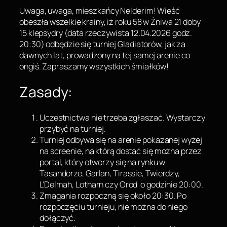
Uwaga, uwaga, mieszkańcy Nelderim! Wieść
obeszła wszelkie krainy, iż roku 58 w Żniwa 21 doby
15 klepsydry (data rzeczywista 12.04.2026 godz.
20:30) odbędzie się turniej Gladiatorów, jak za
dawnych lat, prowadzony na tej samej arenie co
ongiś. Zapraszamy wszystkich śmiałków!
Zasady:
Uczestnictwa nie trzeba zgłaszać. Wystarczy
przybyć na turniej.
Turniej odbywa się na arenie pokazanej wyżej
na screenie, na którą dostać się można przez
portal, który otworzy się na rynku w
Tasandorze, Garlan, Tirassie, Twierdzy,
L’Delmah, Lotharn czy Orod o godzinie 20:00.
Zmagania rozpoczną się około 20:30. Po
rozpoczęciu turnieju, nie można do niego
dołączyć.