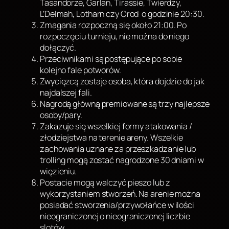
Tasandorze, Garlan, Tirassie, Twierdzy,
L’Delmah, Lotharn czy Orod o godzinie 20:30.
Zmagania rozpoczną się około 21:00. Po
rozpoczęciu turnieju, nie można do niego
dołączyć.
Przeciwnikami są postępujące po sobie
kolejno fale potworów.
Zwycięzcą zostaje osoba, która dojdzie do jak
najdalszej fali.
Nagrodą główną premiowane są trzy najlepsze
osoby/pary.
Zakazuje się wszelkiej formy atakowania /
złodziejstwa na terenie areny. Wszelkie
zachowania uznane za przeszkadzanie lub
trolling mogą zostać nagrodzone 30 dniami w
więzieniu.
Postacie mogą walczyć pieszo lub z
wykorzystaniem stworzeń. Na arenie można
posiadać stworzenia/przywołańce w ilości
nieograniczonej o nieograniczonej liczbie
slotów.