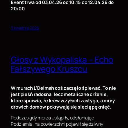
Event trwa od 03.04.26 od 10:15 do 12.04.26 do
20:00
3 kwietnia 2026
Głosy z Wykopaliska – Echo
Fałszywego Kruszcu
W murach L’Delmah coś zaczęło śpiewać. To nie
jest pieśń radosna, lecz metaliczne drżenie,
które sprawia, że krew w żyłach zastyga, a mury
drowich domów pokrywają się siecią pęknięć.
Podczas gdy morza ustąpiły, odsłaniając
Podziemia, na powierzchni pojawił się dziwny