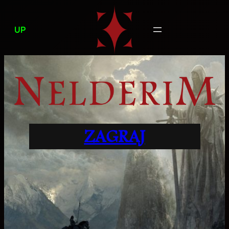
Przejdź
do
UP
treści
ZAGRAJ