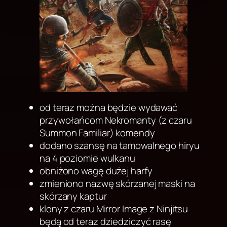
od teraz można będzie wydawać
przywołańcom Nekromanty (z czaru
Summon Familiar) komendy
dodano szansę na tamowalnego hiryu
na 4 poziomie wulkanu
obniżono wagę dużej harfy
zmieniono nazwę skórzanej maski na
skórzany kaptur
klony z czaru Mirror Image z Ninjitsu
będą od teraz dziedziczyć rasę