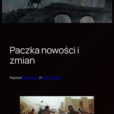
Paczka nowości i
zmian
Napisał
Maupishon
in
Patch Notes