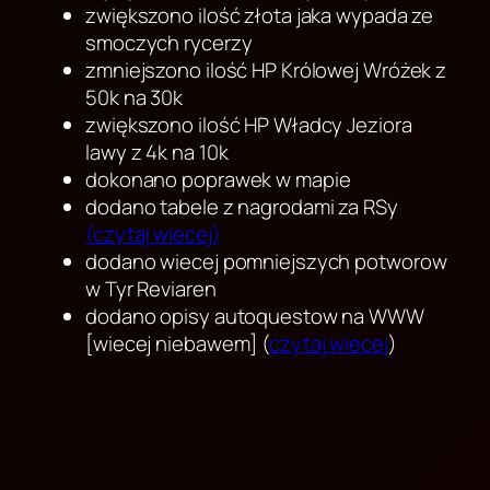
zwiększono ilość złota jaka wypada ze
smoczych rycerzy
zmniejszono ilość HP Królowej Wróżek z
50k na 30k
zwiększono ilość HP Władcy Jeziora
lawy z 4k na 10k
dokonano poprawek w mapie
dodano tabele z nagrodami za RSy
(
czytaj wiecej
)
dodano wiecej pomniejszych potworow
w Tyr Reviaren
dodano opisy autoquestow na WWW
[wiecej niebawem] (
czytaj wiecej
)