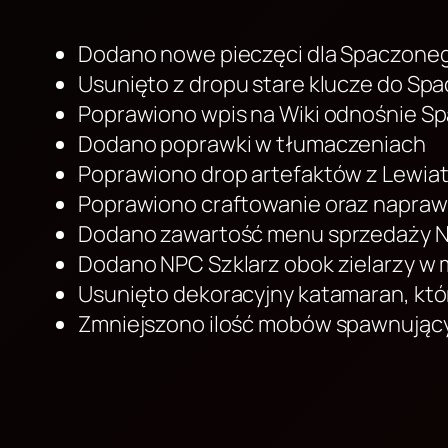
Dodano nowe pieczęci dla Spaczone
Usunięto z dropu stare klucze do S
Poprawiono wpis na Wiki odnośnie S
Dodano poprawki w tłumaczeniach
Poprawiono drop artefaktów z Lewia
Poprawiono craftowanie oraz napraw
Dodano zawartość menu sprzedaży N
Dodano NPC Szklarz obok zielarzy w
Usunięto dekoracyjny katamaran, któ
Zmniejszono ilość mobów spawnującyc