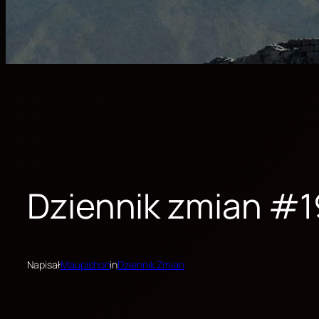
Dziennik zmian #1
Napisał
Maupishon
in
Dziennik Zmian