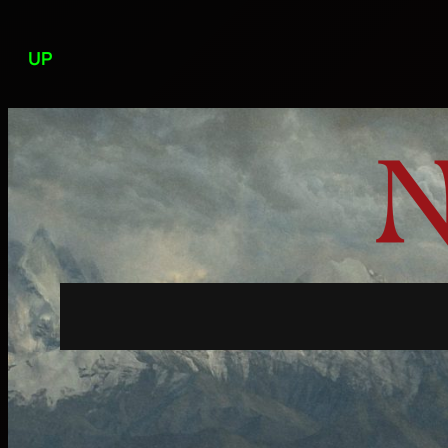
Przejdź
do
UP
treści