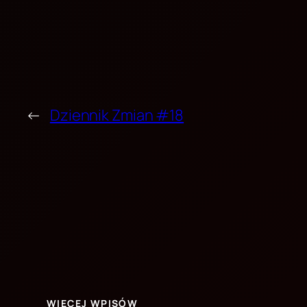
←
Dziennik Zmian #18
WIĘCEJ WPISÓW