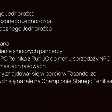
go Jednorożca
paczonego Jednorożca
pacznego Jednorożca
tana
ianie smoczych pancerzy
PC Rolnika z RunUO do menu sprzedaży NPC
 miastach rasowych
ry znajdował się w porcie w Tasandorze
h się na falę na Championie Starego Feniks