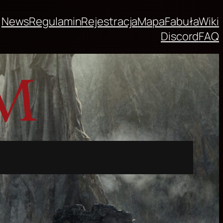
News
Regulamin
Rejestracja
Mapa
Fabuła
Wiki
Discord
FAQ