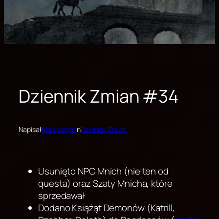
Dziennik Zmian #34
Napisał
Maupishon
in
Dziennik Zmian
Usunięto NPC Mnich (nie ten od
questa) oraz Szaty Mnicha, które
sprzedawał
Dodano Książąt Demonów (Katrill,