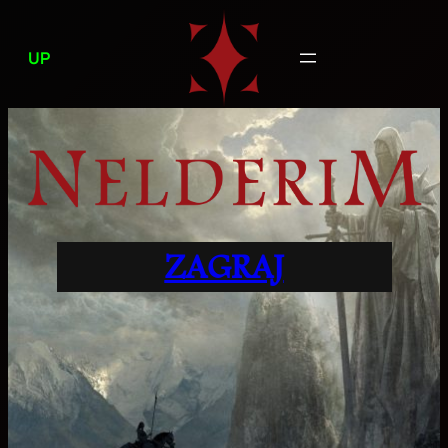
Przejdź
do
UP
treści
ZAGRAJ