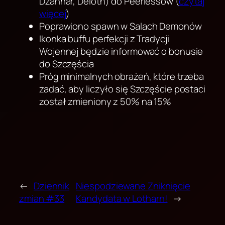
Dzahhar, Deloth) do Peerlessów (
czytaj
więcej
)
Poprawiono spawn w Salach Demonów
Ikonka buffu perfekcji z Tradycji
Wojennej będzie informować o bonusie
do Szczęścia
Próg minimalnych obrażeń, które trzeba
zadać, aby liczyło się Szczęście postaci
został zmieniony z 50% na 15%
←
Dziennik
Niespodziewane Zniknięcie
zmian #33
Kandydata w Lotharn!
→