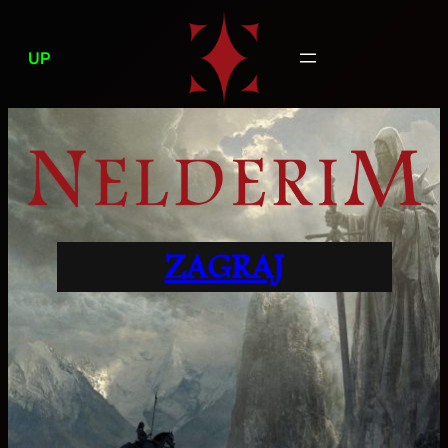
Przejdź
do
UP
treści
ZAGRAJ