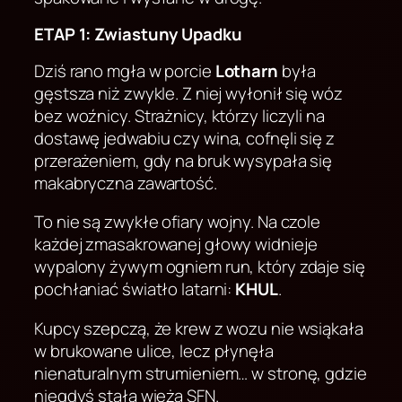
ETAP 1: Zwiastuny Upadku
Dziś rano mgła w porcie
Lotharn
była
gęstsza niż zwykle. Z niej wyłonił się wóz
bez woźnicy. Strażnicy, którzy liczyli na
dostawę jedwabiu czy wina, cofnęli się z
przerażeniem, gdy na bruk wysypała się
makabryczna zawartość.
To nie są zwykłe ofiary wojny. Na czole
każdej zmasakrowanej głowy widnieje
wypalony żywym ogniem run, który zdaje się
pochłaniać światło latarni:
KHUL
.
Kupcy szepczą, że krew z wozu nie wsiąkała
w brukowane ulice, lecz płynęła
nienaturalnym strumieniem… w stronę, gdzie
niegdyś stała wieża SFN.