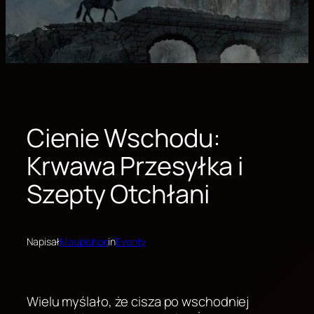
Cienie Wschodu:
Krwawa Przesyłka i
Szepty Otchłani
Napisał
Maupishon
in
Eventy
Wielu myślało, że cisza po wschodniej