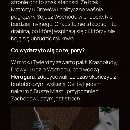
stronie gór to znak słabości. Że brak
Matrony u Drowów i polityczne waśnie
pogrążyły Sojusz Wschodu w chaosie. Nic
bardziej mylnego. Chaos to nie słabość – to
drabina, po której wspinają się ci, którzy nie
boją się ubrudzić rąk krwią.
Co wydarzyło się do tej pory?
W mroku Twierdzy zawarto pakt. Krasnoludy,
Drowy i Ludzie Wschodu, pod wodzą
Herugara
, zdecydowali, że czas skończyć z
bratobójczymi walkami. Cel był jeden:
nakarmić Dusze Miast i przypomnieć
Zachodowi, czym jest strach.