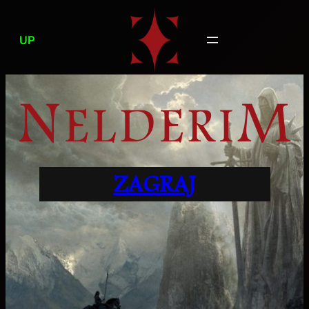
Przejdź
do
UP
treści
ZAGRAJ