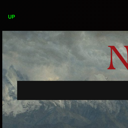
Przejdź
do
UP
treści