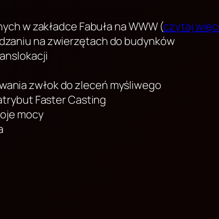
jnych w zakładce Fabuła na WWW (
czytaj więc
dzaniu na zwierzętach do budynków
anslokacji
ania zwłok do zleceń myśliwego
atrybut Faster Casting
woje mocy
a