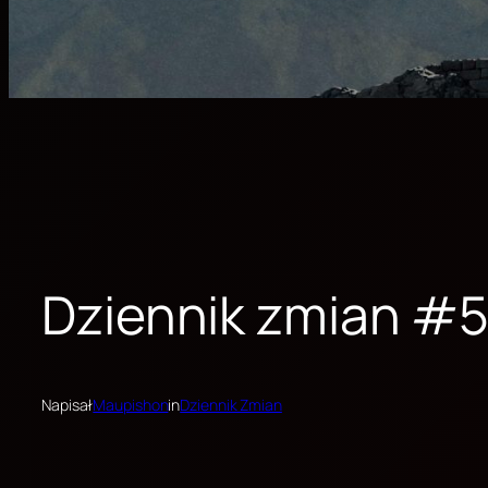
Dziennik zmian #
Napisał
Maupishon
in
Dziennik Zmian