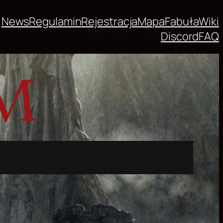
News
Regulamin
Rejestracja
Mapa
Fabuła
Wiki
Discord
FAQ