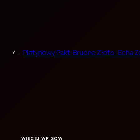
←
Platynowy Pakt: Brudne Złoto i Echa 
WIĘCEJ WPISÓW