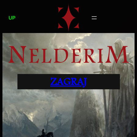
Przejdź
do
UP
treści
ZAGRAJ