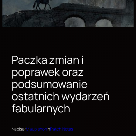
Paczka zmian i
poprawek oraz
podsumowanie
ostatnich wydarzeń
fabularnych
Napisał
Maupishon
in
Patch Notes