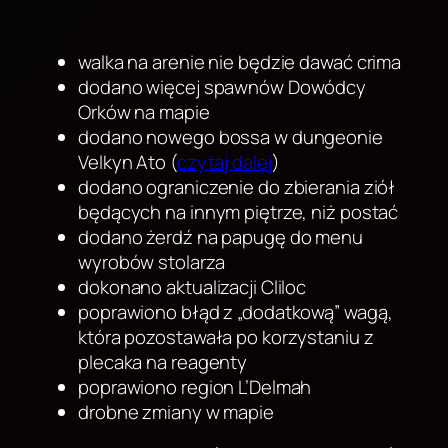
walka na arenie nie będzie dawać crima
dodano więcej spawnów Dowódcy
Orków na mapie
dodano nowego bossa w dungeonie
Velkyn Ato (
czytaj dalej
)
dodano ograniczenie do zbierania ziół
będących na innym piętrze, niż postać
dodano żerdź na papugę do menu
wyrobów stolarza
dokonano aktualizacji Cliloc
poprawiono błąd z „dodatkową” wagą,
która pozostawała po korzystaniu z
plecaka na reagenty
poprawiono region L’Delmah
drobne zmiany w mapie