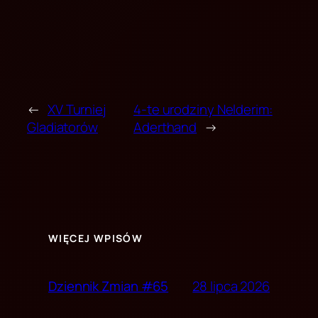
←
XV Turniej
4-te urodziny Nelderim:
Gladiatorów
Aderthand
→
WIĘCEJ WPISÓW
28 lipca 2026
Dziennik Zmian #65