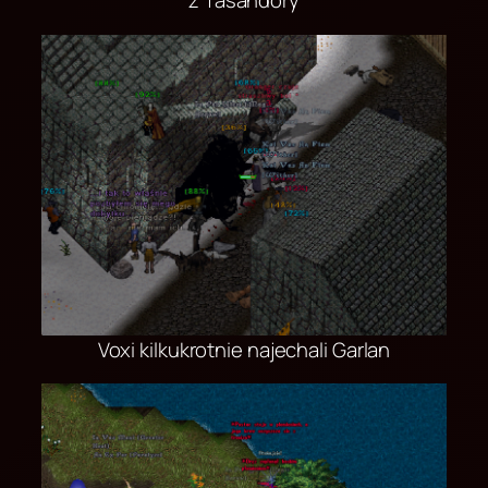
z Tasandory
Voxi kilkukrotnie najechali Garlan