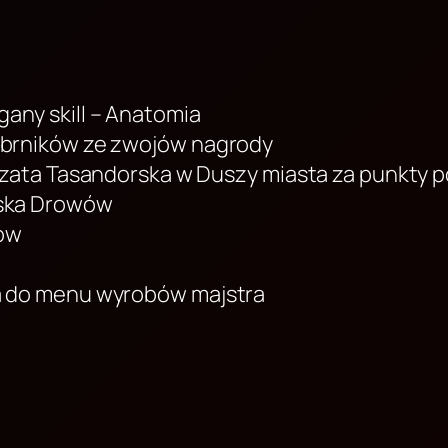
ny skill – Anatomia
ebrników ze zwojów nagrody
szata Tasandorska w Duszy miasta za punkty 
oska Drowów
ów
a do menu wyrobów majstra