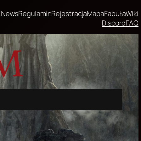
News
Regulamin
Rejestracja
Mapa
Fabuła
Wiki
Discord
FAQ