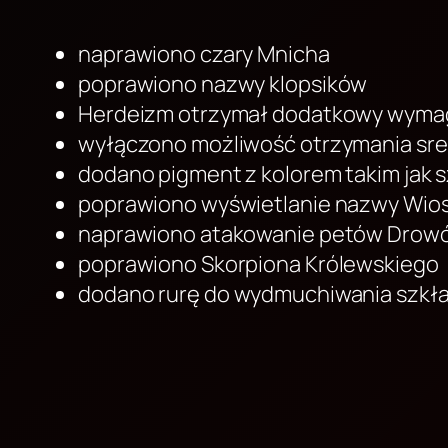
naprawiono czary Mnicha
poprawiono nazwy klopsików
Herdeizm otrzymał dodatkowy wymaga
wyłączono możliwość otrzymania sr
dodano pigment z kolorem takim jak 
poprawiono wyświetlanie nazwy Wi
naprawiono atakowanie petów Drow
poprawiono Skorpiona Królewskiego
dodano rurę do wydmuchiwania szkł