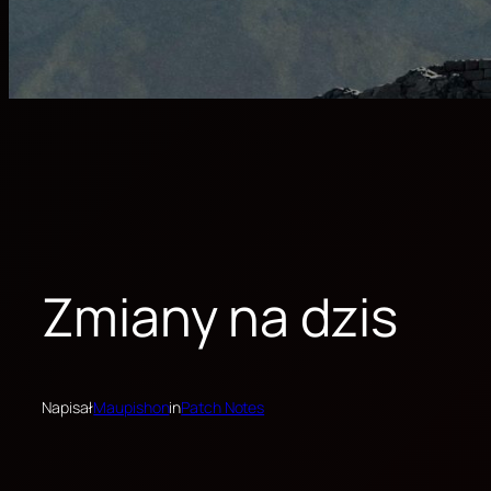
Zmiany na dzis
Napisał
Maupishon
in
Patch Notes