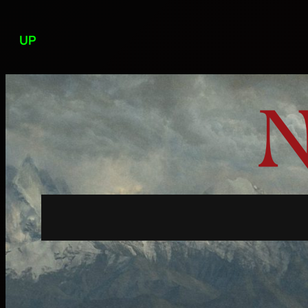
Przejdź
do
UP
treści